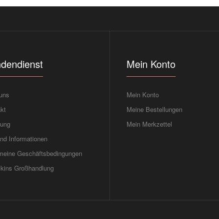
dendienst
Mein Konto
uns
Mein Konto
kt
Meine Bestellungen
tung
Mein Merkzettel
nd Informationen
meine Geschäftsbedingungen
kins Großhandlung