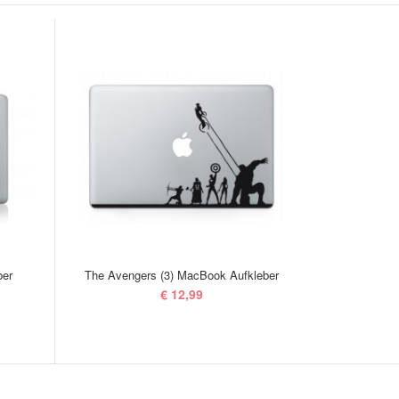
ber
The Avengers (3) MacBook Aufkleber
Schmetterli
€ 12,99