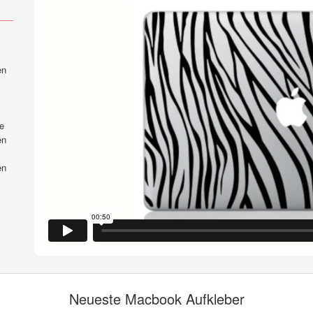
en
e
en
en
Neueste Macbook Aufkleber