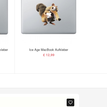
kleber
Ice Age MacBook Aufkleber
Volkswage
€ 12,99