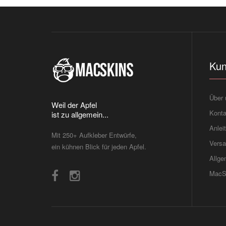
Kun
Über 
Weil der Apfel
Konta
ist zu allgemein...
Anlei
Mit 250+ Aufkleber Entwürfe,
Versa
ein kühnen Blick für jeden Apfel.
Allge
MacS